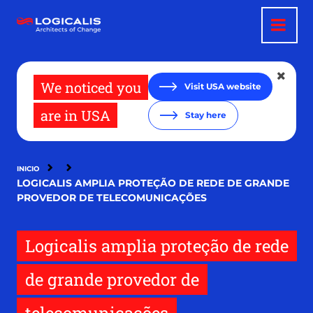
Pasar
al
contenido
principal
We noticed you
Visit USA website
are in USA
Stay here
INICIO
LOGICALIS AMPLIA PROTEÇÃO DE REDE DE GRANDE
PROVEDOR DE TELECOMUNICAÇÕES
Logicalis amplia proteção de rede
de grande provedor de