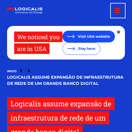
Pasar
al
contenido
principal
We noticed you
Visit USA website
are in USA
Stay here
INICIO
LOGICALIS ASSUME EXPANSÃO DE INFRAESTRUTURA
DE REDE DE UM GRANDE BANCO DIGITAL
Logicalis assume expansão de
infraestrutura de rede de um