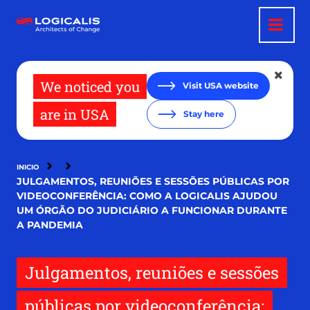
Pasar
al
contenido
principal
We noticed you
Visit USA website
are in USA
Stay here
INICIO
JULGAMENTOS, REUNIÕES E SESSÕES PÚBLICAS POR
VIDEOCONFERÊNCIA: COMO A LOGICALIS AJUDOU
UM ÓRGÃO DO JUDICIÁRIO A FUNCIONAR DURANTE
A PANDEMIA
Julgamentos, reuniões e sessões
públicas por videoconferência: