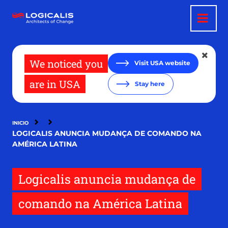
Pasar
al
contenido
principal
We noticed you
Visit USA website
are in USA
Stay here
INICIO
LOGICALIS ANUNCIA MUDANÇA DE COMANDO NA
AMÉRICA LATINA
Logicalis anuncia mudança de
comando na América Latina