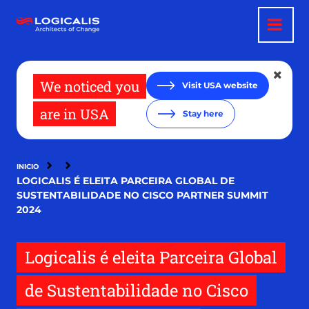
Pasar
al
contenido
principal
We noticed you
Visit USA website
are in USA
Stay here
INICIO
LOGICALIS É ELEITA PARCEIRA GLOBAL DE
SUSTENTABILIDADE NO CISCO PARTNER SUMMIT
2024
Logicalis é eleita Parceira Global
de Sustentabilidade no Cisco