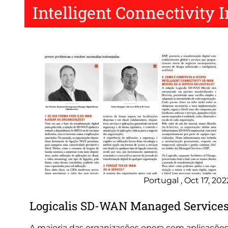
Intelligent Connectivity 
Portugal , Oct 17, 202
Logicalis SD-WAN Managed Service
A maioria das organizações opera com aplicaçõe