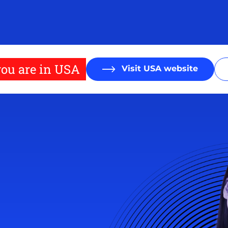
ou are in USA
Visit USA website