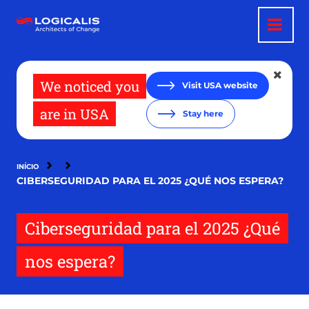
Pular
para
o
conteúdo
principal
We noticed you
Visit USA website
are in USA
Stay here
INÍCIO
CIBERSEGURIDAD PARA EL 2025 ¿QUÉ NOS ESPERA?
Ciberseguridad para el 2025 ¿Qué
nos espera?