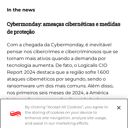
In the news
Cybermonday: ameaças cibernéticas e medidas
de proteção
Com a chegada da Cybermonday, é inevitável
pensar nos cibercrimes e cibercriminosos que se
tornam mais ativos quando a demanda por
tecnologia aumenta. De fato, o Logicalis CIO
Report 2024 destaca que a região sofre 1.600
ataques cibernéticos por segundo, sendo o
ransomware um dos mais comuns. Além disso,
nos primeiros seis meses de 2024, a América
Latina enfrentou uma alta diversidade de
malware, com uma média de 2,6 milhões de
By clicking “Accept All Cookies”, you agree to
the storing of cookies on your device to
amostras únicas.
enhance site navigation, analyze site usage,
and assist in our marketing efforts.
Saiba mais