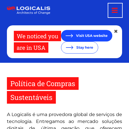
Pular
para
o
conteúdo
principal
We noticed you
Visit USA website
are in USA
Stay here
Política de Compras
Sustentáveis
A Logicalis é uma provedora global de serviços de
tecnologia. Entregamos ao mercado soluções
digitais de última geração que oferecem