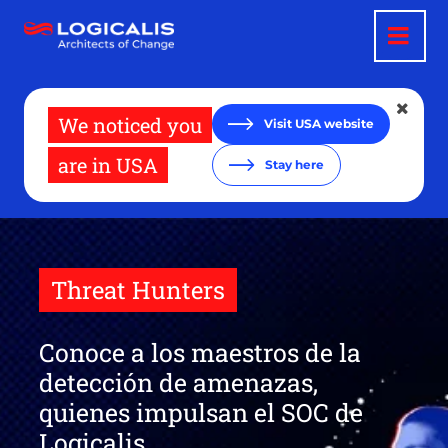
Pasar
al
contenido
principal
We noticed you
Visit USA website
are in USA
Stay here
Threat Hunters
Conoce a los maestros de la
detección de amenazas,
quienes impulsan el SOC de
Logicalis