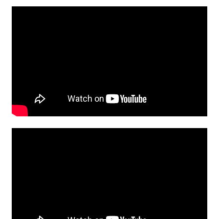
Remote
video
URL