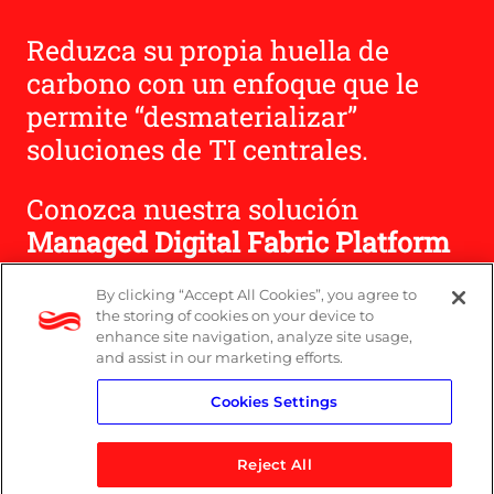
Reduzca su propia huella de
carbono con un enfoque que le
permite “desmaterializar”
soluciones de TI centrales.
Conozca nuestra solución
Managed Digital Fabric Platform
By clicking “Accept All Cookies”, you agree to
Vea nuestra solución Managed
the storing of cookies on your device to
Digital Fabric Platform
enhance site navigation, analyze site usage,
and assist in our marketing efforts.
Cookies Settings
Reject All