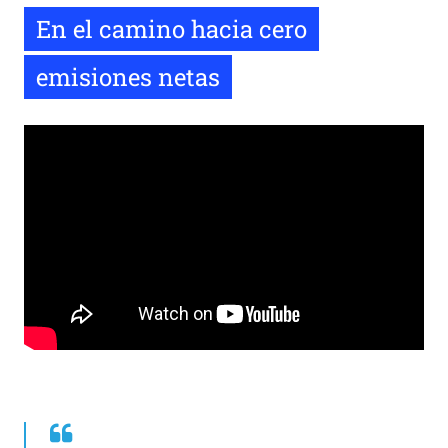
En el camino hacia cero
emisiones netas
Remote
video
URL