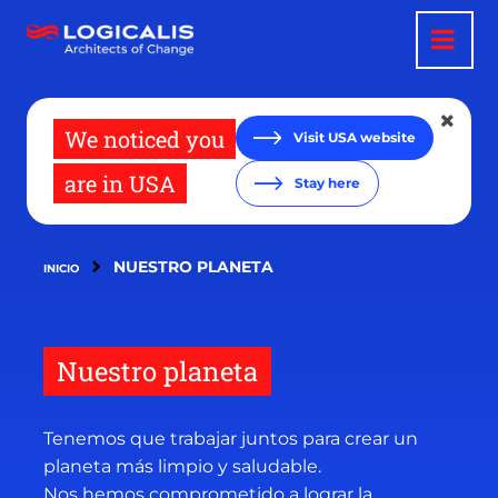
Pasar
al
contenido
principal
We noticed you
Visit USA website
are in USA
Stay here
NUESTRO PLANETA
INICIO
Nuestro planeta
Tenemos que trabajar juntos para crear un
planeta más limpio y saludable.
Nos hemos comprometido a lograr la