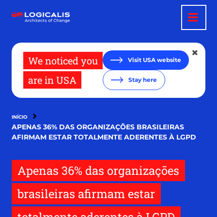
Pular
para
o
conteúdo
principal
We noticed you
Visit USA website
are in USA
Stay here
INÍCIO
APENAS 36% DAS ORGANIZAÇÕES BRASILEIRAS
AFIRMAM ESTAR TOTALMENTE ADERENTES À LGPD
Apenas 36% das organizações
brasileiras afirmam estar